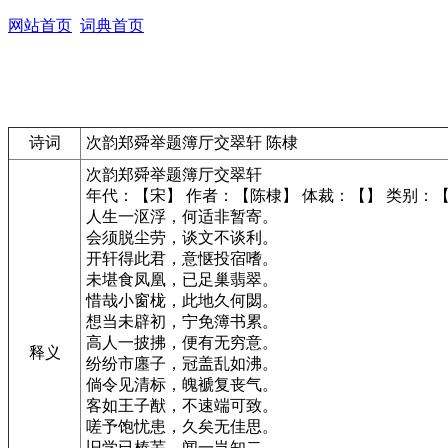
网站首页
词典首页
诗词
次韵郑舜举题簿厅交翠轩 陈棣
次韵郑舜举题簿厅交翠轩
年代：【宋】 作者：【陈棣】 体裁：【】 类别：
人生一沤浮，何适非暂寄。
会须脱尘劳，谈文不谈利。
开轩得此君，意惬投宿嗜。
未堪食凤凰，已足巢翡翠。
惜哉小窗栊，此地久何閟。
想当未辟初，宁免簿书累。
高人一披拂，便有无穷意。
释义
纷纷市廛子，冠盖乱如沸。
倘令见清标，魄褫复丧气。
客如王子猷，不速端可致。
嗟予饱忧患，久矣无佳思。
旧学已榛芜，闻一岂知二。