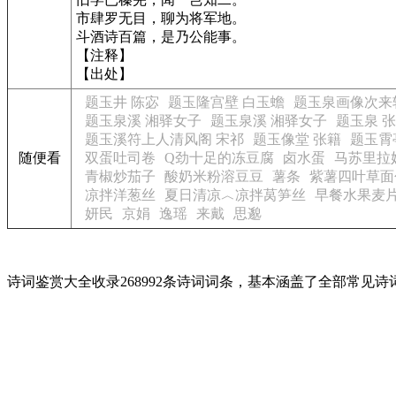
市肆罗无目，聊为将军地。
斗酒诗百篇，是乃公能事。
【注释】
【出处】
题玉井 陈宓
题玉隆宫壁 白玉蟾
题玉泉画像次来
题玉泉溪 湘驿女子
题玉泉溪 湘驿女子
题玉泉 
题玉溪符上人清风阁 宋祁
题玉像堂 张籍
题玉霄
随便看
双蛋吐司卷
Q劲十足的冻豆腐
卤水蛋
马苏里拉
青椒炒茄子
酸奶米粉溶豆豆
薯条
紫薯四叶草面
凉拌洋葱丝
夏日清凉︿凉拌莴笋丝
早餐水果麦
妍民
京娟
逸瑶
来戴
思邈
诗词鉴赏大全收录268992条诗词词条，基本涵盖了全部常见