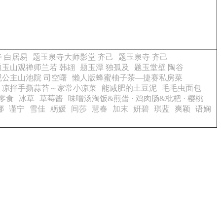
 白居易
题玉泉寺大师影堂 齐己
题玉泉寺 齐己
题玉山观禅师兰若 韩翃
题玉潭 独孤及
题玉堂壁 陶谷
观公主山池院 司空曙
懒人版蜂蜜柚子茶—捷赛私房菜
凉拌手撕蒜苔～家常小凉菜
能减肥的土豆泥
毛毛虫面包
零食
冰草
草莓酱
味噌汤淘饭&煎蛋 · 鸡肉肠&枇杷 · 樱桃
娜
谨宁
雪佳
粝媛
间莎
慧春
加末
妍碧
琪蓝
爽颖
语娴