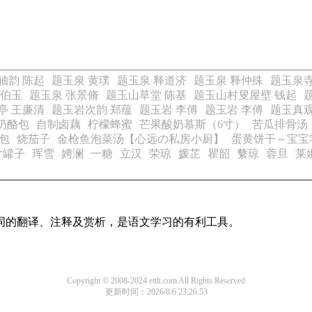
轴韵 陈起
题玉泉 黄璞
题玉泉 释道济
题玉泉 释仲殊
题玉泉寺
张伯玉
题玉泉 张景脩
题玉山草堂 陈基
题玉山村叟屋壁 钱起
亭 王廉清
题玉岩次韵 郑蕴
题玉岩 李傅
题玉岩 李傅
题玉真
奶酪包
自制卤藕
柠檬蜂蜜
芒果酸奶慕斯（6寸）
苦瓜排骨汤
包
烧茄子
金枪鱼泡菜汤【心远の私房小厨】
蛋黄饼干～宝宝
片罐子
珲雪
娉澜
一糖
立汉
荣琼
媛芷
瞿韶
蘩琼
蓉旦
莱
诗词的翻译、注释及赏析，是语文学习的有利工具。
Copyright © 2008-2024 ettlt.com All Rights Reserved
更新时间：2026/8/6 23:26:53