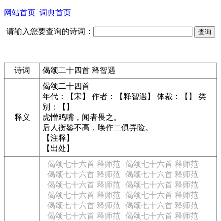
网站首页
词典首页
请输入您要查询的诗词：
诗词
偈颂二十四首 释智遇
偈颂二十四首
年代：【宋】 作者：【释智遇】 体裁：【】 类
别：【】
释义
虎憎鸡嘴，闻者畏之。
后人衡鉴不高，唤作二俱弄险。
【注释】
【出处】
偈颂七十六首 释师范
偈颂七十六首 释师范
偈颂七十六首 释师范
偈颂七十六首 释师范
偈颂七十六首 释师范
偈颂七十六首 释师范
偈颂七十六首 释师范
偈颂七十六首 释师范
偈颂七十六首 释师范
偈颂七十六首 释师范
偈颂七十六首 释师范
偈颂七十六首 释师范