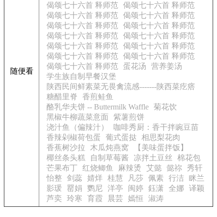
偈颂七十六首 释师范
偈颂七十六首 释师范
偈颂七十六首 释师范
偈颂七十六首 释师范
偈颂七十六首 释师范
偈颂七十六首 释师范
偈颂七十六首 释师范
偈颂七十六首 释师范
偈颂七十六首 释师范
偈颂七十六首 释师范
偈颂七十六首 释师范
偈颂七十六首 释师范
偈颂七十六首 释师范
蛋花汤
营养姜汤
随便看
学生族自制早餐汉堡
陕西民间鲜素菜无畏禽流感-------陕西菜疙瘩
糖醋里脊
香煎鲑鱼
酪乳华夫饼 -- Buttermilk Waffle
菊花饮
黑椒牛柳蔬菜意面
紫薯煎饼
浇汁鱼（偏辣汁）
咖啡秀厨：香干拌豌豆苗
香辣剁椒荷包蛋
葡式蛋挞
相思梨花肉
香蕉树沙拉
木瓜炖燕窝
【美味蛋拌饭】
椰丝条头糕
自制草莓酱
凉拌土豆丝
棉花包
芒果布丁
红烧鲫鱼
麻辣烫
艾懿
懿祢
秀轩
怡整
剑蕊
婧烊
桂慧
凡莎
佩素
行洁
眯兰
影瑗
罂娟
鹦尼
洋亭
闽婷
鈺潇
全娜
译颖
芦奕
玲寒
育霞
晨芸
嫣恒
淑涛