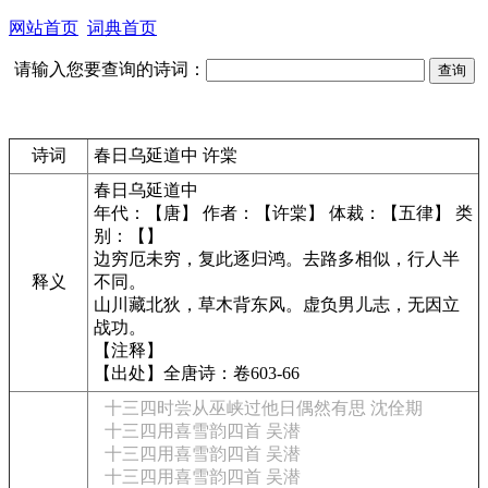
网站首页
词典首页
请输入您要查询的诗词：
诗词
春日乌延道中 许棠
春日乌延道中
年代：【唐】 作者：【许棠】 体裁：【五律】 类
别：【】
边穷厄未穷，复此逐归鸿。去路多相似，行人半
释义
不同。
山川藏北狄，草木背东风。虚负男儿志，无因立
战功。
【注释】
【出处】全唐诗：卷603-66
十三四时尝从巫峡过他日偶然有思 沈佺期
十三四用喜雪韵四首 吴潜
十三四用喜雪韵四首 吴潜
十三四用喜雪韵四首 吴潜