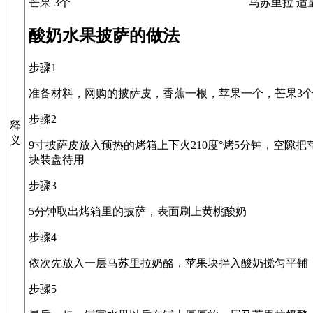
芒果 3个
马苏里拉 适
酸奶水果披萨的做法
步骤1
准备材料，网购的披萨皮，香蕉一根，苹果一个，芒果3
步骤2
释
义
9寸披萨皮放入预热的烤箱上下火210度°烤5分钟，空隙
块装盘待用
步骤3
5分钟取出烤箱里的披萨，表面刷上黄桃酸奶
步骤4
依次先放入一层马苏里拉奶酪，苹果块拌入酸奶搅匀平铺
步骤5