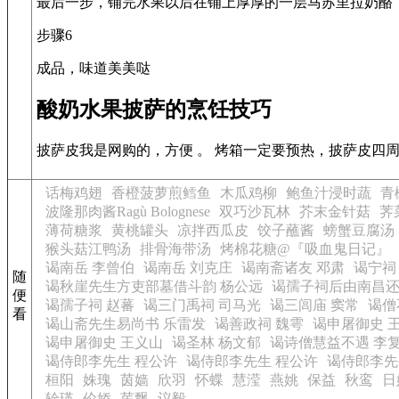
最后一步，铺完水果以后在铺上厚厚的一层马苏里拉奶酪，
步骤6
成品，味道美美哒
酸奶水果披萨的烹饪技巧
披萨皮我是网购的，方便 。 烤箱一定要预热，披萨皮四
话梅鸡翅
香橙菠萝煎鳕鱼
木瓜鸡柳
鲍鱼汁浸时蔬
青
波隆那肉酱Ragù Bolognese
双巧沙瓦林
芥末金针菇
荠
薄荷糖浆
黄桃罐头
凉拌西瓜皮
饺子蘸酱
螃蟹豆腐汤
猴头菇江鸭汤
排骨海带汤
烤棉花糖@『吸血鬼日记』
谒南岳 李曾伯
谒南岳 刘克庄
谒南斋诸友 邓肃
谒宁祠
随
谒秋崖先生方吏部墓借斗韵 杨公远
谒孺子祠后由南昌还
便
谒孺子祠 赵蕃
谒三门禹祠 司马光
谒三闾庙 窦常
谒僧
看
谒山斋先生易尚书 乐雷发
谒善政祠 魏雩
谒申屠御史 
谒申屠御史 王义山
谒圣林 杨文郁
谒诗僧慧益不遇 李
谒侍郎李先生 程公许
谒侍郎李先生 程公许
谒侍郎李先
桓阳
姝瑰
茵嫱
欣羽
怀蝶
慧滢
燕姚
保益
秋鸾
日
辁瑛
伦娇
苈飘
议毅