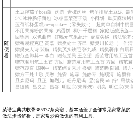
土豆拌茄子boss版
肉圆
青椒肉丝
烤羊排配土豆泥
最
5°C冰种肠仔面包
冰糖雪梨莲子汤
小酥饼
重庆麻辣烤
蓝莓纸杯蛋糕cu~upcake~（零失败~）
超简单自制牛奶
不用果冻粉的果冻
鸡蛋饼
椰汁千层糕
家庭版酸汤鱼
回锅肉
双色曲奇
好喝元气果蔬汁
虎皮尖椒
赠法轮齐
随
赠番易程克已 高翥
赠樊处士 齐己
赠樊川长老（一作清
便
赠樊夫人诗 裴航
赠樊茂实铁照 张九成
赠樊著作 白居
看
赠范金卿其一 李白
赠范觉民 王之望
赠范君用笔工五首
赠范君用笔工五首 方回
赠范君用笔工五首 方回
赠范君
赠范茂直 郑刚中
赠范纬文秀才 楼钥
赠范晔 陆凯
赠方
赠方干处士歌 吴融
施霖
施霖
施静琴
施顺清
施颜祥
旦森尼玛
旦正
旭烈兀
旺丹尼玛
旻(音民mín)宁
昂钦
昌彼德
昌义之
昌谷
明世宗(朱厚熜)
明亮
明仁宗(朱高
菜谱宝典共收录385937条菜谱，基本涵盖了全部常见家常菜的
做法步骤解析，是家常炒菜做饭的有利工具。