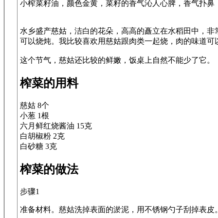
小榨菜籽油，颜色金黄，菜籽的香气沁人心脾，香气扑鼻
水乡盛产慈姑，洁白的花朵，高高的矗立在水稻田中，非
可以烧炖。我比较喜欢用慈姑跟肉类一起烧，肉的味道可
榨菜的用料
慈姑 8个
小葱 1根
六月鲜红烧酱油 15克
白胡椒粉 2克
白砂糖 3克
榨菜的做法
步骤1
准备材料。慈姑洗掉表面的淤泥，用不锈钢勺子刮掉表皮