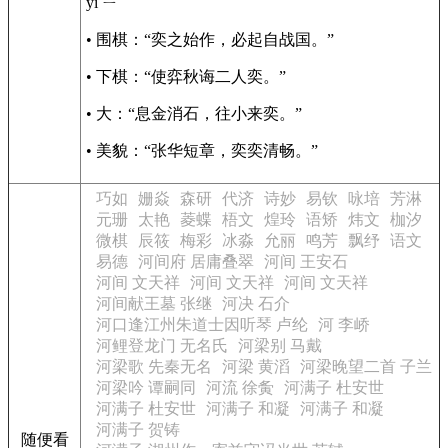
yì ㄧˋ
• 围棋：“奕之始作，必起自战国。”
• 下棋：“使弈秋诲二人奕。”
• 大：“息金消石，往小来奕。”
• 美貌：“张华短章，奕奕清畅。”
巧如
姗焱
森研
代济
诗妙
易钦
咏培
芳淋
元珊
太艳
菱蝶
梧文
煌玲
语矫
炜文
枷汐
微棋
辰筱
梅彩
冰淼
允丽
鸣芳
飘纾
语文
易德
河间府 居庸叠翠
河间 王安石
河间 文天祥
河间 文天祥
河间 文天祥
河间献王墓 张继
河决 石介
河口逢江州朱道士因听琴 卢纶
河 李峤
河鲤登龙门 无名氏
河梁别 马戴
河梁歌 先秦无名
河梁 黄滔
河梁晚望二首 子兰
河梁吟 谭嗣同
河流 徐夤
河满子 杜安世
河满子 杜安世
河满子 和凝
河满子 和凝
河满子 贺铸
随便看