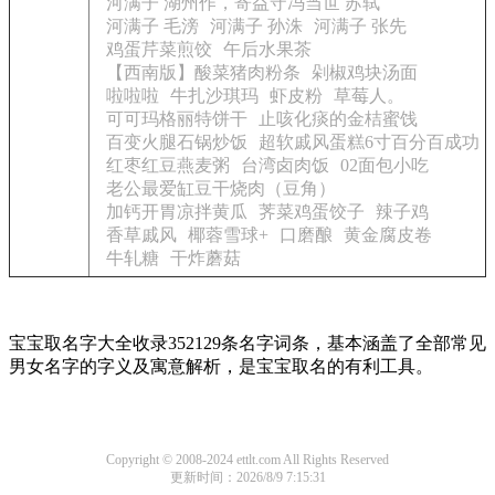
河满子 湖州作，寄益守冯当世 苏轼
河满子 毛滂
河满子 孙洙
河满子 张先
鸡蛋芹菜煎饺
午后水果茶
【西南版】酸菜猪肉粉条
剁椒鸡块汤面
啦啦啦
牛扎沙琪玛
虾皮粉
草莓人。
可可玛格丽特饼干
止咳化痰的金桔蜜饯
百变火腿石锅炒饭
超软戚风蛋糕6寸百分百成功
红枣红豆燕麦粥
台湾卤肉饭
02面包小吃
老公最爱缸豆干烧肉（豆角）
加钙开胃凉拌黄瓜
荠菜鸡蛋饺子
辣子鸡
香草戚风
椰蓉雪球+
口磨酿
黄金腐皮卷
牛轧糖
干炸蘑菇
宝宝取名字大全收录352129条名字词条，基本涵盖了全部常见
男女名字的字义及寓意解析，是宝宝取名的有利工具。
Copyright © 2008-2024 ettlt.com All Rights Reserved
更新时间：2026/8/9 7:15:31