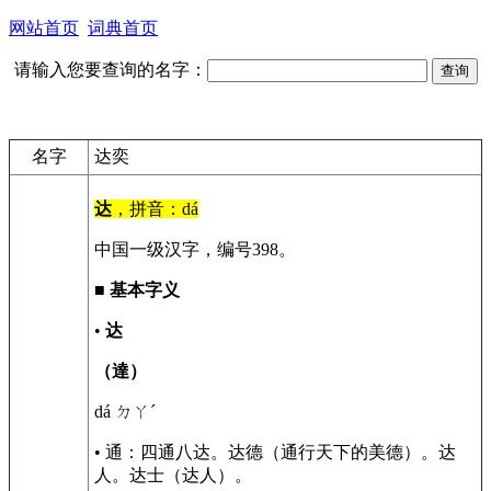
网站首页
词典首页
请输入您要查询的名字：
名字
达奕
达
，拼音：dá
中国一级汉字，编号398。
■
基本字义
•
达
（達）
dá ㄉㄚˊ
• 通：四通八达。达德（通行天下的美德）。达
人。达士（达人）。