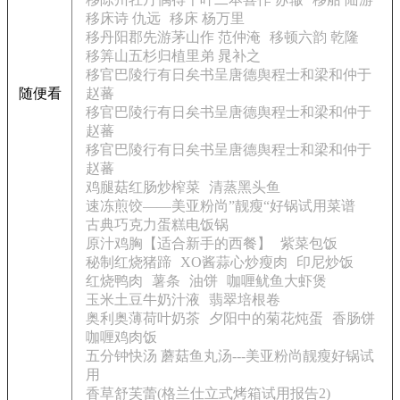
移床诗 仇远
移床 杨万里
移丹阳郡先游茅山作 范仲淹
移顿六韵 乾隆
移筭山五杉归植里弟 晁补之
移官巴陵行有日矣书呈唐德舆程士和梁和仲于
随便看
赵蕃
移官巴陵行有日矣书呈唐德舆程士和梁和仲于
赵蕃
移官巴陵行有日矣书呈唐德舆程士和梁和仲于
赵蕃
鸡腿菇红肠炒榨菜
清蒸黑头鱼
速冻煎饺——美亚粉尚”靓瘦“好锅试用菜谱
古典巧克力蛋糕电饭锅
原汁鸡胸【适合新手的西餐】
紫菜包饭
秘制红烧猪蹄
XO酱蒜心炒瘦肉
印尼炒饭
红烧鸭肉
薯条
油饼
咖喱鱿鱼大虾煲
玉米土豆牛奶汁液
翡翠培根卷
奥利奥薄荷叶奶茶
夕阳中的菊花炖蛋
香肠饼
咖喱鸡肉饭
五分钟快汤 蘑菇鱼丸汤---美亚粉尚靓瘦好锅试
用
香草舒芙蕾(格兰仕立式烤箱试用报告2)