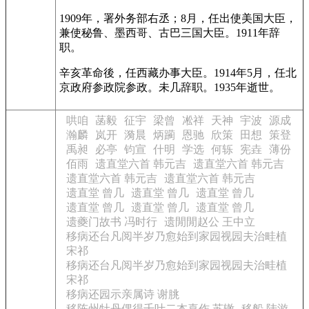
1909年，署外务部右丞；8月，任出使美国大臣，
兼使秘鲁、墨西哥、古巴三国大臣。1911年辞
职。
辛亥革命後，任西藏办事大臣。1914年5月，任北
京政府参政院参政。未几辞职。1935年逝世。
哄咱
菡毅
征宇
梁曾
凇祥
天神
宇波
源成
瀚麟
岚开
漪晨
炳躏
恩驰
欣策
田想
策登
禹昶
必亭
钧宣
什明
学选
何轹
宪垚
薄份
佰雨
遗直堂六首 韩元吉
遗直堂六首 韩元吉
遗直堂六首 韩元吉
遗直堂六首 韩元吉
遗直堂 曾几
遗直堂 曾几
遗直堂 曾几
遗直堂 曾几
遗直堂 曾几
遗直堂 曾几
遗夔门故书 冯时行
遗閒閒赵公 王中立
移病还台凡阅半岁乃愈始到家园视园夫治畦植
宋祁
移病还台凡阅半岁乃愈始到家园视园夫治畦植
宋祁
移病还园示亲属诗 谢朓
移陈州牡丹偶得千叶二本喜作 苏辙
移船 陆游