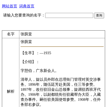
网站首页
词典首页
请输入您要查询的名字：
名字
张荫棠
张荫棠
【生卒】：—1935
【介绍】：
字憩伯，广东新会人。
清举人，旋以员外郎在总理衙门管理对英交涉事
务。1896年，随伍廷芳赴美国，任三等参赞。
1897年，改任驻旧金山总领事，旋调驻西班牙代
解析
办。1906年，以副都统衔任驻藏帮办大臣，入藏
查办事件。嗣任驻美国使馆参赞。1908年，任外
务部右参议。