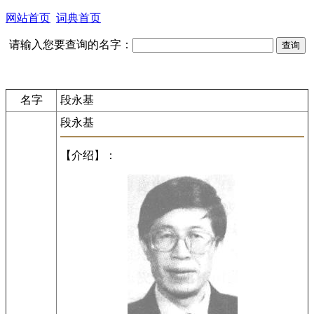
网站首页
词典首页
请输入您要查询的名字：
名字
段永基
段永基
【介绍】：