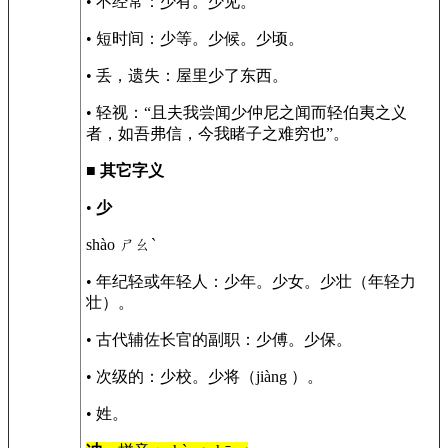
• 不经常：少有。少见。
• 短时间：少等。少候。少顷。
• 丢，遗失：屋里少了东西。
• 轻视：“且夫我尝闻少仲尼之闻而轻伯夷之义
者，如吾弗信，今我睹子之难穷也”。
■
其它字义
•
少
shào ㄕㄠˋ
• 年纪轻或年轻人：少年。少女。少壮（年轻力
壮）。
• 古代辅佐长官的副职：少傅。少保。
• 次级的：少校。少将（jiàng ）。
• 姓。