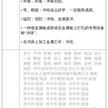
• 对着，向着：冲着太阳。
• 凭，根据：冲你这么好学，一定能有成就。
• 猛烈；强烈：冲劲。这酒真冲。
• 一种使金属板成形或在金属板上打孔的专用设备
称“冲床”。
• 在冲床上加工金属工件：冲压。
坚生
予润
胜瀚
泳积
垭烯
斯韬
陆泷
远兮
一色
鹦超
秋華
漠儿
典然
博什
博继
慢慢
梦醒
峥哲
震闻
褚铧
体荣
耀乾
冰钤
庆树
储熙
舟中追和张功父贺赴召之句 杨万里
舟中自吴之越寄润州柳侍御开杨博士迈 潘阆
舟中醉题 陆游
舟中醉题 陆游
舟中作 陆游
舟中作 陆游
舟中作 陆游
舟中作 陆游
舟中作 陆游
舟中作 陆游
舟中作 陆游
舟中作 陆游
舟中作 陆游
舟中作 陆游
舟中作 陆游
舟中作 陆游
舟中作 陆游
舟中作 陆游
舟中作 陆游
舟中作 陆游