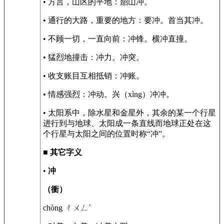
• 方言，山区的平地：韶山冲。
• 通行的大路，重要的地方：要冲。首当其冲。
• 不顾一切，一直向前：冲锋。横冲直撞。
• 猛烈地撞击：冲力。冲突。
• 收支账目互相抵销：冲账。
• 情感强烈：冲动。兴（xìng）冲冲。
• 太阳系中，除水星和金星外，其余的某一个行星
进行到与地球、太阳成一条直线而地球正处在这
个行星与太阳之间的位置时称“冲”。
■
其它字义
•
冲
（衝）
chòng ㄔㄨㄥˋ