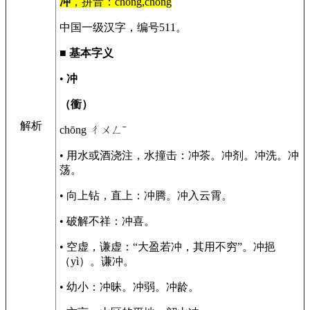
冲
，拼音：chòng,chōng
中国一级汉字，编号511。
■
基本字义
•
冲
（衝）
解析
chōng ㄔㄨㄥˉ
• 用水或酒浇注，水撞击：冲茶。冲剂。冲洗。冲
荡。
• 向上钻，直上：冲腾。冲入云霄。
• 破解不祥：冲喜。
• 空虚，谦虚：“大盈若冲，其用不穷”。冲挹
（yì）。谦冲。
• 幼小：冲昧。冲弱。冲龄。