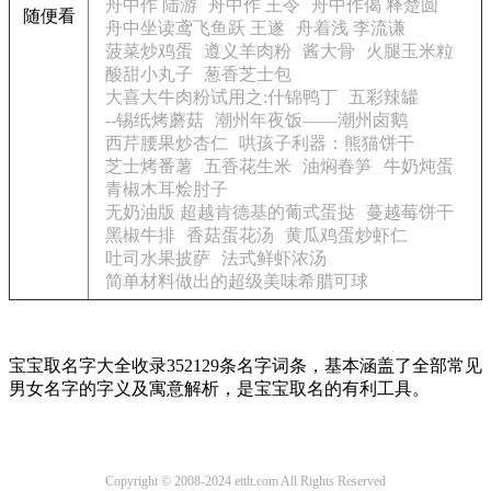
舟中作 陆游
舟中作 王令
舟中作偈 释楚圆
随便看
舟中坐读鸢飞鱼跃 王遂
舟着浅 李流谦
菠菜炒鸡蛋
遵义羊肉粉
酱大骨
火腿玉米粒
酸甜小丸子
葱香芝士包
大喜大牛肉粉试用之:什锦鸭丁
五彩辣罐
--锡纸烤蘑菇
潮州年夜饭——潮州卤鹅
西芹腰果炒杏仁
哄孩子利器：熊猫饼干
芝士烤番薯
五香花生米
油焖春笋
牛奶炖蛋
青椒木耳烩肘子
无奶油版 超越肯德基的葡式蛋挞
蔓越莓饼干
黑椒牛排
香菇蛋花汤
黄瓜鸡蛋炒虾仁
吐司水果披萨
法式鲜虾浓汤
简单材料做出的超级美味希腊可球
宝宝取名字大全收录352129条名字词条，基本涵盖了全部常见
男女名字的字义及寓意解析，是宝宝取名的有利工具。
Copyright © 2008-2024 ettlt.com All Rights Reserved