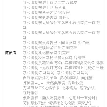
恭和御制赐进士诗韵二首 袁说友
恭和御制赐进士韵 马廷鸾
恭和御制赐牟子才韵 宋度宗
恭和御制赐史浩古诗 周必大
恭和御制赐太师致仕文彦博七言四韵诗一首 苏
颂
恭和御制赐太师致仕文彦博五言六韵诗一首 苏
颂
恭和御制赐吴叔告已下闻喜宴诗 洪咨夔
恭和御制进读唐鉴彻章诗 刘克庄
随便看
恭和御制礼记彻章诗 刘克庄
恭和御制秋日幸秘书省近体诗 吕祖谦
恭和御制赏花钓鱼 苏颂
恭和御制赏花钓鱼 郑獬
恭和御制上元观灯 苏颂
恭和御制上元观灯 王珪
恭和御制诗 马廷鸾
恭和御制诗 马廷鸾
自制家庭版烤刁子鱼
爱心咖喱饭
面拖蟹
虾扯蛋→_→
天然粟米羹
青瓜炒蛋
万圣节JACK之橘子版
北素锅贴
泡菜炒饭
红烧排骨
傻瓜蛋糕（懒人吃货必备，总用时十五分钟）
荷仙菇炒鸡蛋
铜锣烧之肉松版
麻辣抄手