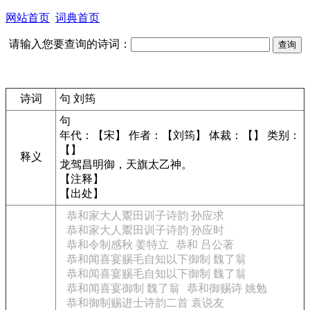
网站首页
词典首页
请输入您要查询的诗词：
诗词
句 刘筠
句
年代：【宋】 作者：【刘筠】 体裁：【】 类别：
【】
释义
龙驾昌明御，天旗太乙神。
【注释】
【出处】
恭和家大人鬻田训子诗韵 孙应求
恭和家大人鬻田训子诗韵 孙应时
恭和令制感秋 姜特立
恭和 吕公著
恭和闻喜宴赐毛自知以下御制 魏了翁
恭和闻喜宴赐毛自知以下御制 魏了翁
恭和闻喜宴御制 魏了翁
恭和御赐诗 姚勉
恭和御制赐进士诗韵二首 袁说友