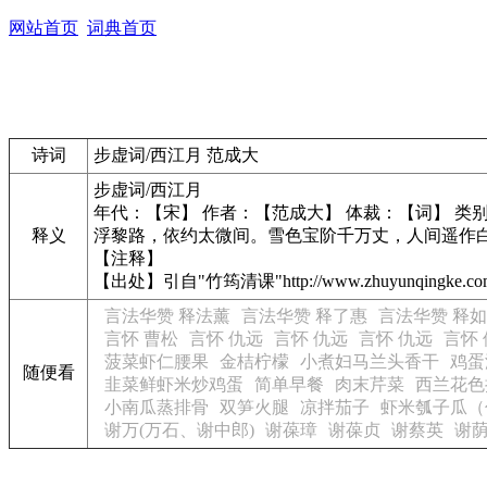
网站首页
词典首页
诗词
步虚词/西江月 范成大
步虚词/西江月
年代：【宋】 作者：【范成大】 体裁：【词】 类
释义
浮黎路，依约太微间。雪色宝阶千万丈，人间遥作
【注释】
【出处】引自"竹筠清课"http://www.zhuyunqingke.co
言法华赞 释法薰
言法华赞 释了惠
言法华赞 释
言怀 曹松
言怀 仇远
言怀 仇远
言怀 仇远
言怀
菠菜虾仁腰果
金桔柠檬
小煮妇马兰头香干
鸡蛋
随便看
韭菜鲜虾米炒鸡蛋
简单早餐
肉末芹菜
西兰花色
小南瓜蒸排骨
双笋火腿
凉拌茄子
虾米瓠子瓜（
谢万(万石、谢中郎)
谢葆璋
谢葆贞
谢蔡英
谢