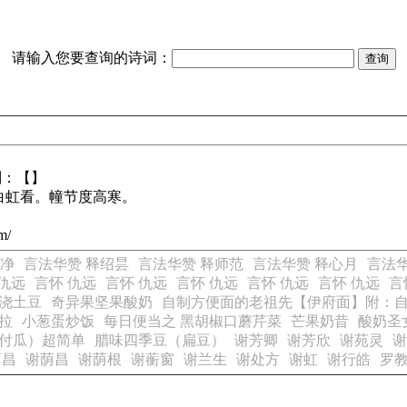
请输入您要查询的诗词：
别：【】
白虹看。幢节度高寒。
m/
如净
言法华赞 释绍昙
言法华赞 释师范
言法华赞 释心月
言法华
 仇远
言怀 仇远
言怀 仇远
言怀 仇远
言怀 仇远
言怀 仇远
言
浇土豆
奇异果坚果酸奶
自制方便面的老祖先【伊府面】附：
拉
小葱蛋炒饭
每日便当之 黑胡椒口蘑芹菜
芒果奶昔
酸奶圣
付瓜）超简单
腊味四季豆（扁豆）
谢芳卿
谢芳欣
谢苑灵
谢
荫昌
谢荫昌
谢荫根
谢蘅窗
谢兰生
谢处方
谢虹
谢行皓
罗