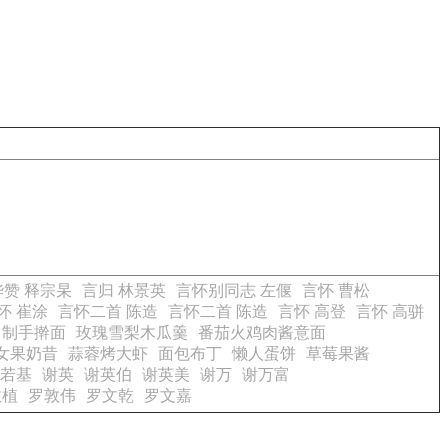
赞 释宗杲
言归 林景英
言怀别同志 左偃
言怀 曹松
怀 崔涂
言怀二首 陈造
言怀二首 陈造
言怀 高登
言怀 高骈
自制手擀面
玫瑰雪梨木瓜羹
番茄火鸡肉酱意面
女果奶昔
蒜蓉烤大虾
面包布丁
懒人蛋饼
草莓果酱
若基
谢英
谢英伯
谢英美
谢万
谢万富
教植
罗敦伟
罗文乾
罗文嘉