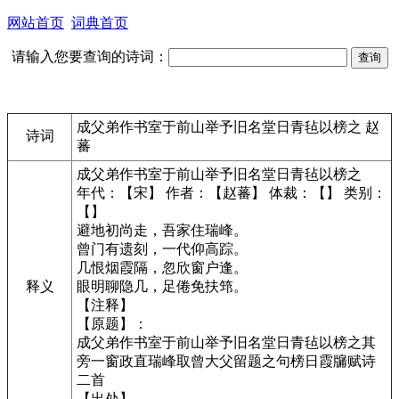
网站首页
词典首页
请输入您要查询的诗词：
成父弟作书室于前山举予旧名堂日青毡以榜之 赵
诗词
蕃
成父弟作书室于前山举予旧名堂日青毡以榜之
年代：【宋】 作者：【赵蕃】 体裁：【】 类别：
【】
避地初尚走，吾家住瑞峰。
曾门有遗刻，一代仰高踪。
几恨烟霞隔，忽欣窗户逢。
释义
眼明聊隐几，足倦免扶筇。
【注释】
【原题】：
成父弟作书室于前山举予旧名堂日青毡以榜之其
旁一窗政直瑞峰取曾大父留题之句榜日霞牖赋诗
二首
【出处】