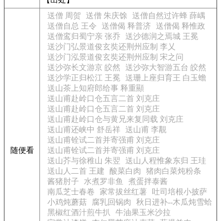
送僧 周贺
送僧 朱庆馀
送僧自然过许蜂 薛嵎
送僧自总 王令
送僧偈 释普济
送僧偈 释惟政
送僧鸾归蜀宁亲 张乔
送沙德润之焉城 王冕
送沙门弘景道俊玄奘还荆州应制 李乂
送沙门泓景道俊玄奘还荆州应制 宋之问
送沙弥长文游京 皎然
送沙弥大智游五台 皎然
送沙学正归松江 王冕
送珊上座归育王 白玉蟾
送山茶上知府郎给事 释重顯
送山甫赴岭口仓五言二首 刘克庄
送山甫赴岭口仓五言二首 刘克庄
送山甫赴岭口仓与黄兄来复同载 刘克庄
送山甫还峡中 舒岳祥
送山甫 李覯
送山甫铨试二首并寄强甫 刘克庄
随便看
送山甫铨试二首并寄强甫 刘克庄
送山芥与徐稚山 朱翌
送山人程惟象东归 王珪
送山人二首 王建
酸菜白肉
猪肉白菜炖粉条
酱猪肘子
水煮罗非鱼
煮蛋拌泰酱
南瓜芝士春卷
家常拔丝红薯
吐司培根小披萨
小鸡炖蘑菇
腐乳回锅肉
秋日进补--木瓜炖雪蛤
黑椒红酒汁煎牛扒
牛油果玉米沙拉