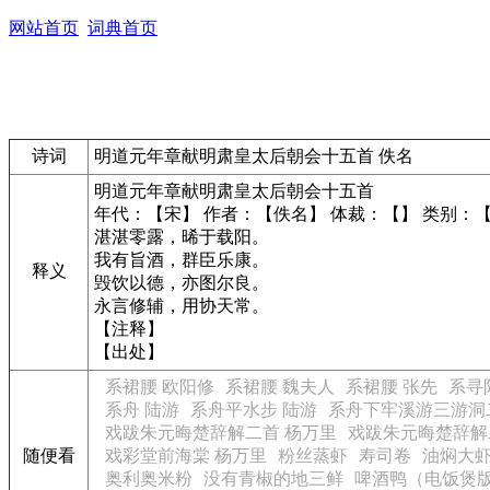
网站首页
词典首页
诗词
明道元年章献明肃皇太后朝会十五首 佚名
明道元年章献明肃皇太后朝会十五首
年代：【宋】 作者：【佚名】 体裁：【】 类别：
湛湛零露，晞于载阳。
我有旨酒，群臣乐康。
释义
毁饮以德，亦图尔良。
永言修辅，用协天常。
【注释】
【出处】
系裙腰 欧阳修
系裙腰 魏夫人
系裙腰 张先
系寻
系舟 陆游
系舟平水步 陆游
系舟下牢溪游三游洞
戏跋朱元晦楚辞解二首 杨万里
戏跋朱元晦楚辞解
随便看
戏彩堂前海棠 杨万里
粉丝蒸虾
寿司卷
油焖大
奥利奥米粉
没有青椒的地三鲜
啤酒鸭（电饭煲