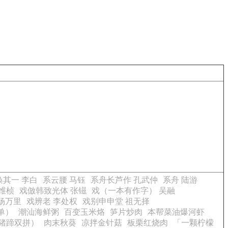
其一 李白
系云腰 马钰
系舟长芦作 孔武仲
系舟 陆游
维桢
戏倣韩致光体 张镃
戏（一本有作字） 吴融
杨万里
戏辨老 李处权
戏别申申堂 祖无择
单）
潮汕海鲜粥
百变玉米烙
笋片炒肉
本帮菜油爆河虾
猪蹄双拼）
肉末秋葵
凉拌金针菇
板栗红烧肉
「一颗柠檬