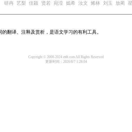
）
研冉
艺梨
佳颍
贤若
宛滢
嫣希
汝文
烯林
刘玉
放蔺
诗词的翻译、注释及赏析，是语文学习的有利工具。
Copyright © 2008-2024 ettlt.com All Rights Reserved
更新时间：2026/8/7 1:28:04