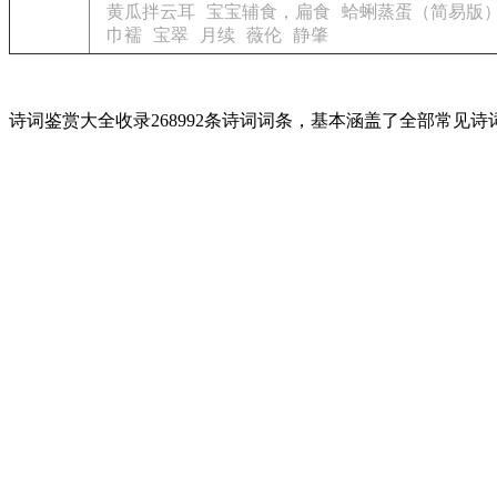
黄瓜拌云耳
宝宝辅食，扁食
蛤蜊蒸蛋（简易版
巾襦
宝翠
月续
薇伦
静肇
诗词鉴赏大全收录268992条诗词词条，基本涵盖了全部常见