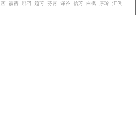
星菡
霞蓓
辨刁
筵芳
芬霄
译谷
信芳
白枫
厚玲
汇俊