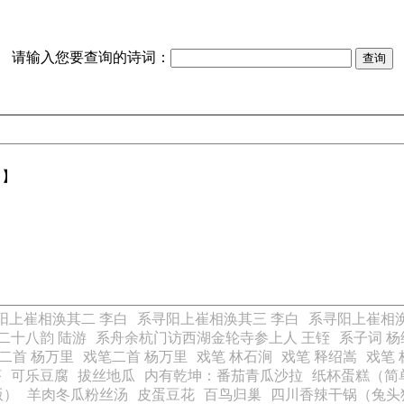
请输入您要查询的诗词：
【】
阳上崔相涣其二 李白
系寻阳上崔相涣其三 李白
系寻阳上崔相涣
二十八韵 陆游
系舟余杭门访西湖金轮寺参上人 王铚
系子词 杨
二首 杨万里
戏笔二首 杨万里
戏笔 林石涧
戏笔 释绍嵩
戏笔 
虾
可乐豆腐
拔丝地瓜
内有乾坤：番茄青瓜沙拉
纸杯蛋糕（简
版）
羊肉冬瓜粉丝汤
皮蛋豆花
百鸟归巢
四川香辣干锅（兔头