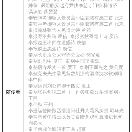
姝荥
讽阻临安赵府尹伐净慈寺门松 释道济
讽谏歌 萧瑟瑟
奉安神考御容入景灵宫小臣获睹有感二首 张耒
奉安神考御容入景灵宫小臣获睹有感二首 张耒
奉报翰林张舍人见遗之诗 孟郊
奉报寄洛州诗 庾信
奉报穷秋寄隐士诗 庾信
奉报赵王出师在道赐诗 庾信
奉报赵王惠酒诗 庾信
奉别长史庾公太守徐公应召 储光羲
奉别刘思中 度正
奉别牛司理 秦观
奉别唐寺丞丈一首 度正
奉别王宰先之 黄公度
奉别尧夫先生承见留数刻渍梅酒磨沈水饮别聊
李中师
奉别运判刘公侍御十四丈 度正
随便看
奉别张岳州说二首（一作答张燕公岳州宴别）
王熊
奉伯秋 王灼
奉册运使陈殿丞惜洛阳牡丹为霜风所损 司马光
奉常林黄中博士以黄甘食陆务观司直陆赋长句
周必大
奉呈何叔信魏昭甫三首 赵蕃