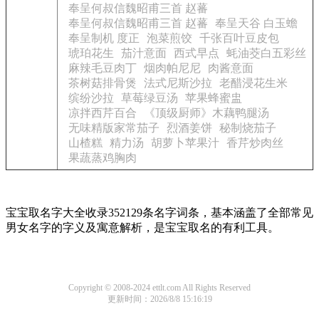
奉呈何叔信魏昭甫三首 赵蕃
奉呈何叔信魏昭甫三首 赵蕃
奉呈天谷 白玉蟾
奉呈制机 度正
泡菜煎饺
千张百叶豆皮包
琥珀花生
茄汁意面
西式早点
蚝油茭白五彩丝
麻辣毛豆肉丁
烟肉帕尼尼
肉酱意面
茶树菇排骨煲
法式尼斯沙拉
老醋浸花生米
缤纷沙拉
草莓绿豆汤
苹果蜂蜜盅
凉拌西芹百合
《顶级厨师》木藕鸭腿汤
无味精版家常茄子
烈酒姜饼
秘制烧茄子
山楂糕
精力汤
胡萝卜苹果汁
香芹炒肉丝
果蔬蒸鸡胸肉
宝宝取名字大全收录352129条名字词条，基本涵盖了全部常见
男女名字的字义及寓意解析，是宝宝取名的有利工具。
Copyright © 2008-2024 ettlt.com All Rights Reserved
更新时间：2026/8/8 15:16:19