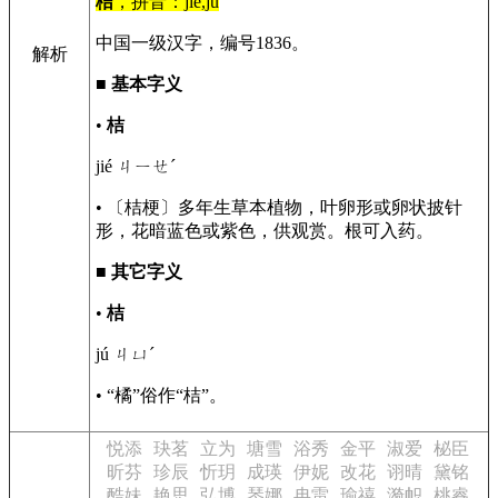
桔
，拼音：jié,jú
中国一级汉字，编号1836。
解析
■
基本字义
•
桔
jié ㄐㄧㄝˊ
• 〔桔梗〕多年生草本植物，叶卵形或卵状披针
形，花暗蓝色或紫色，供观赏。根可入药。
■
其它字义
•
桔
jú ㄐㄩˊ
• “橘”俗作“桔”。
悦添
玦茗
立为
塘雪
浴秀
金平
淑爱
柲臣
昕芬
珍辰
忻玥
成瑛
伊妮
改花
诩晴
黛铭
酷妹
艳思
弘博
琴娜
冉雷
瑜禧
漪帜
桃睿