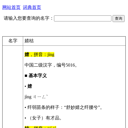
网站首页
词典首页
请输入您要查询的名字：
名字
婧桔
婧
，拼音：jìng
中国二级汉字，编号5016。
■
基本字义
•
婧
jìng ㄐㄧㄥˋ
• 纤弱苗条的样子：“舒妙婧之纤腰兮”。
• （女子）有才品。