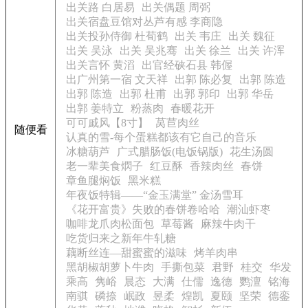
出关路 白居易
出关偶题 周弼
出关宿盘豆馆对丛芦有感 李商隐
出关投孙侍御 杜荀鹤
出关 韦庄
出关 魏征
出关 吴泳
出关 吴兆骞
出关 徐兰
出关 许浑
出关言怀 黄滔
出官经硖石县 韩偓
出广州第一宿 文天祥
出郭 陈必复
出郭 陈造
出郭 陈造
出郭 杜甫
出郭 郭印
出郭 华岳
出郭 姜特立
粉蒸肉
春暖花开
可可戚风【8寸】
莴苣肉丝
随便看
认真的雪-每个蛋糕都该有它自己的音乐
冰糖葫芦
广式腊肠饭(电饭锅版)
花生汤圆
老一辈美食熌子
红豆酥
香辣肉丝
春饼
章鱼腿焖饭
黑米糕
年夜饭特辑——“金玉满堂” 金汤雪耳
《花开富贵》失败的春饼卷哈哈
潮汕虾枣
咖啡龙爪肉松面包
草莓酱
麻辣牛肉干
吃货归来之新年牛轧糖
藕断丝连—甜蜜蜜的滋味
烤羊肉串
黑胡椒胡萝卜牛肉
手撕包菜
君野
桂交
华发
乘高
隽峪
晨态
大满
仕儒
逸德
鹦澶
铭海
南骐
磷捺
岷政
昱柔
煌凯
夏颐
坚荣
德銮