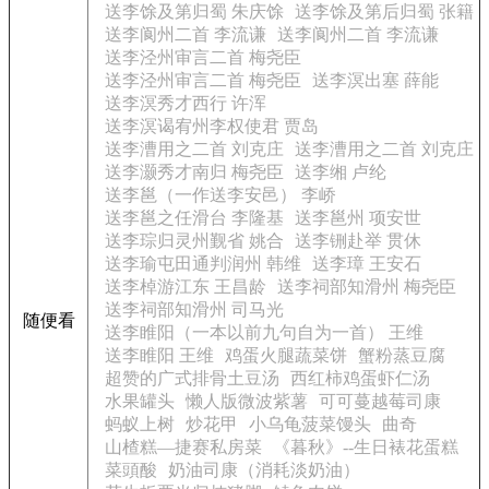
送李馀及第归蜀 朱庆馀
送李馀及第后归蜀 张籍
送李阆州二首 李流谦
送李阆州二首 李流谦
送李泾州审言二首 梅尧臣
送李泾州审言二首 梅尧臣
送李溟出塞 薛能
送李溟秀才西行 许浑
送李溟谒宥州李权使君 贾岛
送李漕用之二首 刘克庄
送李漕用之二首 刘克庄
送李灏秀才南归 梅尧臣
送李缃 卢纶
送李邕（一作送李安邑） 李峤
送李邕之任滑台 李隆基
送李邕州 项安世
送李琮归灵州觐省 姚合
送李铏赴举 贯休
送李瑜屯田通判润州 韩维
送李璋 王安石
送李棹游江东 王昌龄
送李祠部知滑州 梅尧臣
送李祠部知滑州 司马光
随便看
送李睢阳（一本以前九句自为一首） 王维
送李睢阳 王维
鸡蛋火腿蔬菜饼
蟹粉蒸豆腐
超赞的广式排骨土豆汤
西红柿鸡蛋虾仁汤
水果罐头
懒人版微波紫薯
可可蔓越莓司康
蚂蚁上树
炒花甲
小乌龟菠菜馒头
曲奇
山楂糕—捷赛私房菜
《暮秋》--生日裱花蛋糕
菜頭酸
奶油司康（消耗淡奶油）