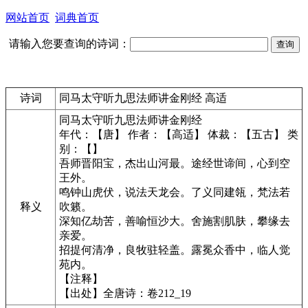
网站首页
词典首页
请输入您要查询的诗词：
诗词
同马太守听九思法师讲金刚经 高适
同马太守听九思法师讲金刚经
年代：【唐】 作者：【高适】 体裁：【五古】 类
别：【】
吾师晋阳宝，杰出山河最。途经世谛间，心到空
王外。
鸣钟山虎伏，说法天龙会。了义同建瓴，梵法若
释义
吹籁。
深知亿劫苦，善喻恒沙大。舍施割肌肤，攀缘去
亲爱。
招提何清净，良牧驻轻盖。露冕众香中，临人觉
苑内。
【注释】
【出处】全唐诗：卷212_19