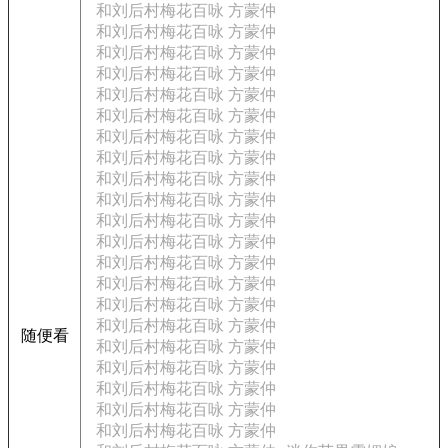
和刘后村梅花百咏 方蒙仲
和刘后村梅花百咏 方蒙仲
和刘后村梅花百咏 方蒙仲
和刘后村梅花百咏 方蒙仲
和刘后村梅花百咏 方蒙仲
和刘后村梅花百咏 方蒙仲
和刘后村梅花百咏 方蒙仲
和刘后村梅花百咏 方蒙仲
和刘后村梅花百咏 方蒙仲
和刘后村梅花百咏 方蒙仲
和刘后村梅花百咏 方蒙仲
和刘后村梅花百咏 方蒙仲
和刘后村梅花百咏 方蒙仲
和刘后村梅花百咏 方蒙仲
和刘后村梅花百咏 方蒙仲
和刘后村梅花百咏 方蒙仲
随便看
和刘后村梅花百咏 方蒙仲
和刘后村梅花百咏 方蒙仲
和刘后村梅花百咏 方蒙仲
和刘后村梅花百咏 方蒙仲
和刘后村梅花百咏 方蒙仲