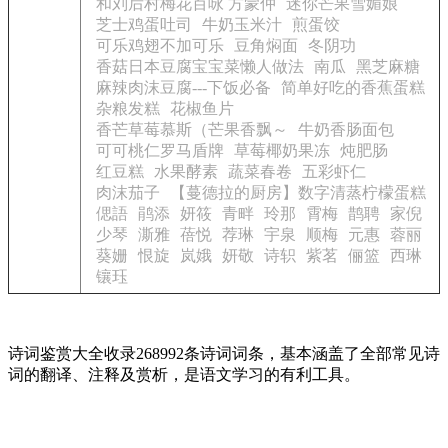
和刘后村梅花百咏 方蒙仲
迷你芒果雪媚娘
芝士鸡蛋吐司
牛奶玉米汁
煎蛋饺
可乐鸡翅不加可乐
豆角焖面
冬阴功
香菇日本豆腐宝宝菜懒人做法
南瓜
黑芝麻糖
麻辣肉沫豆腐---下饭必备
简单好吃的香蕉蛋糕
杂粮发糕
花椒鱼片
香芒草莓慕斯（芒果香飘～
牛奶香肠面包
可可桃仁罗马盾牌
草莓椰奶果冻
炖肥肠
红豆糕
水果酵素
蔬菜春卷
五彩虾仁
肉沫茄子
【蔓德拉的厨房】数字清蒸柠檬蛋糕
偲語
鹃添
妍筱
青畔
玲那
霄梅
鹊聘
家倪
少琴
澌雅
蓓悦
荐琳
宇泉
顺梅
元惠
蓉丽
葵姗
恨旋
岚娥
妍敬
诗轵
紫茗
俪篮
西琳
镶珏
诗词鉴赏大全收录268992条诗词词条，基本涵盖了全部常见诗
词的翻译、注释及赏析，是语文学习的有利工具。