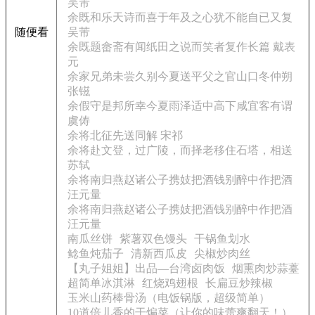
吴芾
余既和乐天诗而喜于年及之心犹不能自已又复
随便看
吴芾
余既题畲斋有闻纸田之说而笑者复作长篇 戴表
元
余家兄弟未尝久别今夏送平父之官山口冬仲朔
张镃
余假守是邦所幸今夏雨泽适中高下咸宜客有谓
虞俦
余将北征先送同解 宋祁
余将赴文登，过广陵，而择老移住石塔，相送
苏轼
余将南归燕赵诸公子携妓把酒钱别醉中作把酒
汪元量
余将南归燕赵诸公子携妓把酒钱别醉中作把酒
汪元量
南瓜丝饼
紫薯双色馒头
干锅鱼划水
鲶鱼炖茄子
清新西瓜皮
尖椒炒肉丝
【丸子姐姐】出品—台湾卤肉饭
烟熏肉炒蒜薹
超简单冰淇淋
红烧鸡翅根
长扁豆炒辣椒
玉米山药棒骨汤（电饭锅版，超级简单）
10道倍儿香的干煸菜（让你的味蕾爽翻天！）