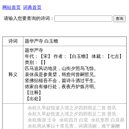
网站首页
词典首页
请输入您要查询的诗词：
诗词
题华严寺 白玉蟾
题华严寺
年代：【宋】 作者：【白玉蟾】 体裁：【七古】
类别：【】
匹马追风访地灵，山衔夕照鸟飞惊。
释义
裴休虽是参黄檗，韩愈何曾嗣哲兄。
竖拂拈槌吾不会，篇诗斗酒过平生。
侬家自有修行处，夜夜丹炉炼月明。
【注释】
【出处】
余杭久旱赵悦道入境之夕四郊雨足二首 曾巩
余杭久旱赵悦道入境之夕四郊雨足二首 曾巩
余杭倦游 王令
余杭四月 白珽
余杭形胜 白居易
余杭周从事以十章见寄，词调清婉，难于遍酬