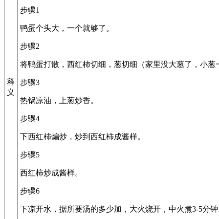
步骤1
鸭蛋个头大，一个就够了。
步骤2
将鸭蛋打散，西红柿切细，葱切细（家里没大葱了，小葱
释
步骤3
义
热锅凉油，上葱炒香。
步骤4
下西红柿煸炒，炒到西红柿成酱样。
步骤5
西红柿炒成酱样。
步骤6
下凉开水，据所要汤的多少加，大火烧开，中火煮3-5分钟