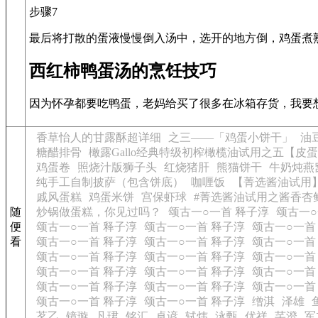
步骤7
最后将打散的蛋液慢慢倒入汤中，选开的地方倒，鸡蛋煮
西红柿鸭蛋汤的烹饪技巧
因为怀孕都要吃鸭蛋，老妈给买了很多在冰箱存货，我要
香草怡人的甘露酥超详细
之三——「鸡蛋小饼干」
油
糖醋排骨
橄露Gallo经典特级初榨橄榄油试用之五【皮
鸡蛋卷
照烧汁版狮子头
红烧猪肝
熊猫饼干
牛奶炖燕
纯手工自制披萨（包含饼底）
咖喱饭
【菁选酱油试用
戚风蛋糕
鸡蛋米饼
宫保虾球
#菁选酱油试用之酱香杏
随
炒锅做蛋糕，你见过吗？
颂古一○一首 释子淳
颂古一○
便
颂古一○一首 释子淳
颂古一○一首 释子淳
颂古一○一首
看
颂古一○一首 释子淳
颂古一○一首 释子淳
颂古一○一首
颂古一○一首 释子淳
颂古一○一首 释子淳
颂古一○一首
颂古一○一首 释子淳
颂古一○一首 释子淳
颂古一○一首
颂古一○一首 释子淳
颂古一○一首 释子淳
颂古一○一首
颂古一○一首 释子淳
颂古一○一首 释子淳
缯淇
泽雄
茗乙
镜璇
凡珺
铭汇
卓谚
轼炜
泳甄
优祥
芊澄
军