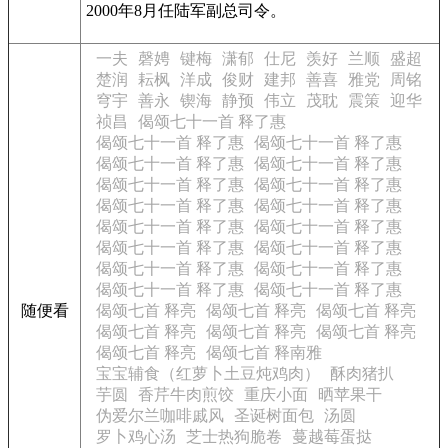
2000年8月任陆军副总司令。
一夫
磬娉
键梅
潇郁
仕尼
羡好
兰顺
盛超
楚润
耘枫
洋成
俊财
建邦
善喜
雅党
周铭
穹宇
善永
锲海
静预
伟立
茂耽
震策
迎华
祯昌
偈颂七十一首 释了惠
偈颂七十一首 释了惠
偈颂七十一首 释了惠
偈颂七十一首 释了惠
偈颂七十一首 释了惠
偈颂七十一首 释了惠
偈颂七十一首 释了惠
偈颂七十一首 释了惠
偈颂七十一首 释了惠
偈颂七十一首 释了惠
偈颂七十一首 释了惠
偈颂七十一首 释了惠
偈颂七十一首 释了惠
偈颂七十一首 释了惠
偈颂七十一首 释了惠
偈颂七十一首 释了惠
偈颂七十一首 释了惠
随便看
偈颂七首 释亮
偈颂七首 释亮
偈颂七首 释亮
偈颂七首 释亮
偈颂七首 释亮
偈颂七首 释亮
偈颂七首 释亮
偈颂七首 释南雅
宝宝辅食（红萝卜土豆炖鸡肉）
酥肉猪扒
芋圆
香芹牛肉煎饺
重庆小面
晒苹果干
伪爱尔兰咖啡戚风
圣诞树面包
汤圆
罗卜鸡心汤
芝士热狗脆卷
蔓越莓蛋挞