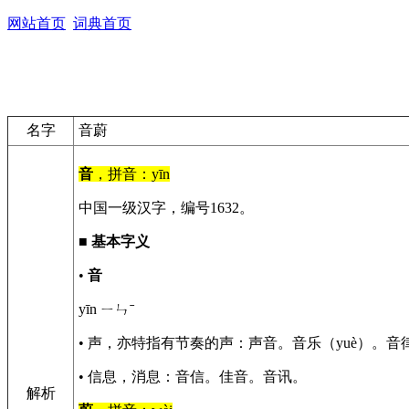
网站首页
词典首页
名字
音蔚
音
，拼音：yīn
中国一级汉字，编号1632。
■
基本字义
•
音
yīn ㄧㄣˉ
• 声，亦特指有节奏的声：声音。音乐（yuè）
• 信息，消息：音信。佳音。音讯。
解析