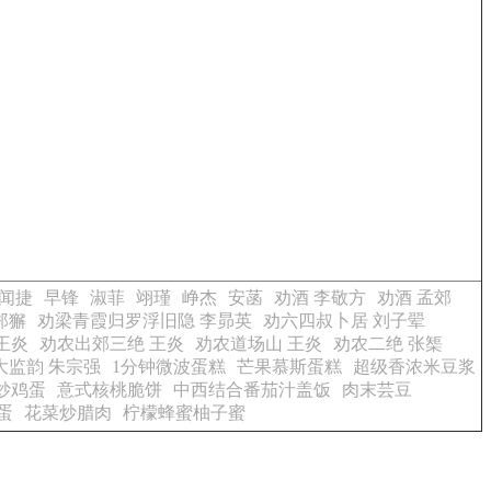
闻捷
早锋
淑菲
翊瑾
峥杰
安菡
劝酒 李敬方
劝酒 孟郊
郑獬
劝梁青霞归罗浮旧隐 李昴英
劝六四叔卜居 刘子翚
王炎
劝农出郊三绝 王炎
劝农道场山 王炎
劝农二绝 张榘
大监韵 朱宗强
1分钟微波蛋糕
芒果慕斯蛋糕
超级香浓米豆浆
炒鸡蛋
意式核桃脆饼
中西结合番茄汁盖饭
肉末芸豆
蛋
花菜炒腊肉
柠檬蜂蜜柚子蜜