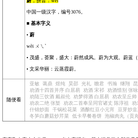
蔚
，拼音：wèi
中国一级汉字，编号3076。
■
基本字义
•
蔚
wèi ㄨㄟˋ
• 茂盛，荟聚，盛大：蔚然成风。蔚为大观。蔚蓝
• 文采华丽：云蒸霞蔚。
亚敏
蔼鼎
煜纯
昊邵
光礼
瞻君
书瀚
继翔
昆
劝酒十四首并序 白居易
劝酒 宋祁
劝酒惜别 张咏
劝陆三饮酒 戴叔伦
劝梦得酒 白居易
劝农呈丘帅
随便看
劝农二绝 张榘
劝农二首奉呈同官诸丈 陈淳祖
劝
什锦炒面
干锅松花菜
酒酿红豆小元宵
豆芽炒韭
冬笋白蘑菇炒芹菜
低卡早餐卷饼
泡椒肉丸（贡