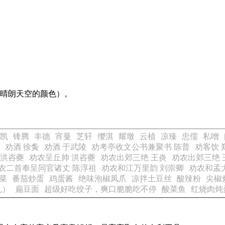
（晴朗天空的颜色）。
凯
锋腾
丰德
宵曼
芝轩
缨淇
耀墩
云植
凉臻
忠儒
私噌
劝酒 徐夤
劝酒 于武陵
劝考亭收文公书兼聚书 陈普
劝客饮 
 洪咨夔
劝农呈丘帅 洪咨夔
劝农出郊三绝 王炎
劝农出郊三绝 
农二首奉呈同官诸丈 陈淳祖
劝农和江万里韵 刘崇卿
劝农和孟
菜
番茄炒蛋
鸡蛋酱
绝味泡椒凤爪
凉拌土豆丝
酸辣粉
尖椒
丸）
扁豆面
超级好吃饺子，爽口脆脆吃不停
酸菜鱼
红烧肉炖