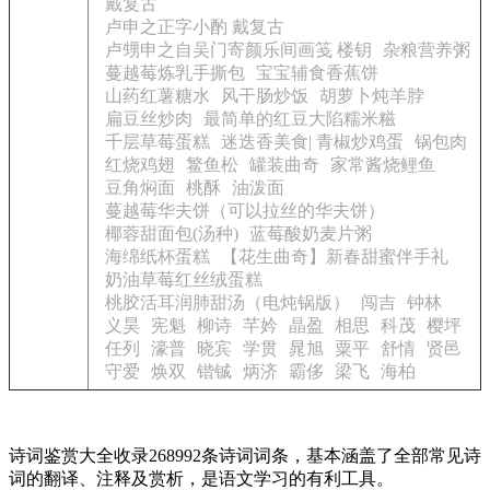
戴复古
卢申之正字小酌 戴复古
卢甥申之自吴门寄颜乐间画笺 楼钥
杂粮营养粥
蔓越莓炼乳手撕包
宝宝辅食香蕉饼
山药红薯糖水
风干肠炒饭
胡萝卜炖羊脖
扁豆丝炒肉
最简单的红豆大陷糯米糍
千层草莓蛋糕
迷迭香美食| 青椒炒鸡蛋
锅包肉
红烧鸡翅
鳘鱼松
罐装曲奇
家常酱烧鲤鱼
豆角焖面
桃酥
油泼面
蔓越莓华夫饼（可以拉丝的华夫饼）
椰蓉甜面包(汤种)
蓝莓酸奶麦片粥
海绵纸杯蛋糕
【花生曲奇】新春甜蜜伴手礼
奶油草莓红丝绒蛋糕
桃胶活耳润肺甜汤（电炖锅版）
闯吉
钟林
义昊
宪魁
柳诗
芊妗
晶盈
相思
科茂
樱坪
任列
濠普
晓宾
学贯
晁旭
粟平
舒情
贤邑
守爱
焕双
锴铖
炳济
霸侈
梁飞
海柏
诗词鉴赏大全收录268992条诗词词条，基本涵盖了全部常见诗
词的翻译、注释及赏析，是语文学习的有利工具。