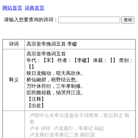
网站首页
词典首页
请输入您要查询的诗词：
诗词
高宗皇帝挽词五首 李巘
高宗皇帝挽词五首
年代：【宋】 作者：【李巘】 体裁：【】 类别：
【】
映日龙輴动，喧天凤吹休。
释义
桥仙融碧，梧野结云愁。
万叶休符衍，三年孝制修。
臣民瞻祖载，恸哭拜江流。
【注释】
【出处】
卢郎中云夫寄示送盘谷子诗两章，歌以和之 韩
愈
卢令 诗经
卢龙塞行，韦掌记 钱起
卢龙塞行送韦掌记二首 杨巨源