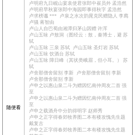
卢明府九日岘山宴袁使君张郎中崔员外 孟浩然
卢明府早秋宴张郎中海园即事得秋字 孟浩然
卢求榜谶 ***
卢泉之水次韵晁克民赠隐人 李廌
卢骚 蒋智由
卢山人自巴蜀由湘潭归茅山因赠 许浑
卢山五咏 卢敖洞（图经云：敖，秦博士，避 苏
轼
卢山五咏 三泉 苏轼
卢山五咏 圣灯岩 苏轼
卢山五咏 饮酒台 苏轼
卢山五咏 障日峰（其状类峨眉，但小耳。） 苏
轼
卢舍那僧舍留别 李新
卢舍那僧舍留别 李新
卢舍那僧舍留别 李新
卢申之以惠山泉二斗为赠因忆南仲周友二首 强
至
卢申之以惠山泉二斗为赠因忆南仲周友二首 强
至
随便看
卢申之载酒舟中分韵得明字 赵师秀
卢申之正字得春郊牧养图二本有楼攻愧先生题
戴复古
卢申之正字得春郊牧养图二本有楼攻愧先生题