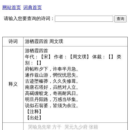
网站首页
词典首页
请输入您要查询的诗词：
诗词
游栖霞四首 周文璞
游栖霞四首
年代：【宋】 作者：【周文璞】 体裁：【】 类
别：【】
府帖昨夕下，许奉半月急。
遂作兹山游，惘怳忧思失。
古迹堕榛莽，久久失修葺。
释义
南唐石塔好，岿然对人立。
高碣缠蛟龙，奇画耐风日。
明旦丹阳路，万感当毕集。
说似石翁婆，皆须为余泣。
【注释】
【出处】
哭喻凫先辈 方干
哭元九少府 张籍