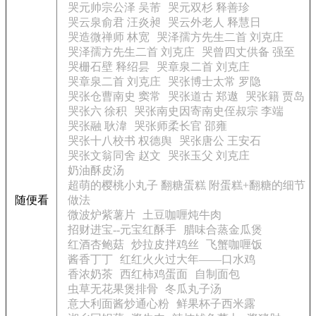
哭元帅宗公泽 吴芾
哭元双杉 释善珍
哭云泉俞君 汪炎昶
哭云外老人 释慧日
哭造微禅师 林宽
哭泽孺方先生二首 刘克庄
哭泽孺方先生二首 刘克庄
哭曾四丈供备 强至
哭栅石壁 释绍昙
哭章泉二首 刘克庄
哭章泉二首 刘克庄
哭张博士太常 罗隐
哭张仓曹南史 窦常
哭张道古 郑遨
哭张籍 贾岛
哭张六 徐积
哭张南史因寄南史侄叔宗 李端
哭张融 耿湋
哭张师柔长官 邵雍
哭张十八校书 权德舆
哭张唐公 王安石
哭张文翁同舍 赵文
哭张玉父 刘克庄
奶油酥皮汤
超萌的樱桃小丸子 翻糖蛋糕 附蛋糕+翻糖的细节
随便看
做法
微波炉紫薯片
土豆咖喱炖牛肉
招财进宝--元宝红酥手
腊味合蒸金瓜煲
红酒杏鲍菇
炒拉皮拌鸡丝
飞蟹咖喱饭
酱香丁丁
红红火火过大年——口水鸡
香浓奶茶
西红柿鸡蛋面
自制面包
虫草无花果煲排骨
冬瓜丸子汤
意大利面酱炒通心粉
鲜果杯子西米露